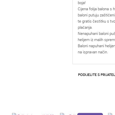
boja!
Cijena folija balona s he
baloni putuju zaštićeni
te gratis čestitku s t
plaćanja.
Nenapuhani baloni pu
helijem iz malih spre
Baloni napuhani helije
na ispravan način.
PODIJELITE S PRIJATEL