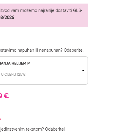
oizvod vam možemo najranije dostaviti GLS-
08/2026
dostavimo napuhan ili nenapuhan? Odaberite.
HANJA HELIJEM M
 U CIJENU (25%)
99
€
*
on jedinstvenim tekstom? Odaberite!