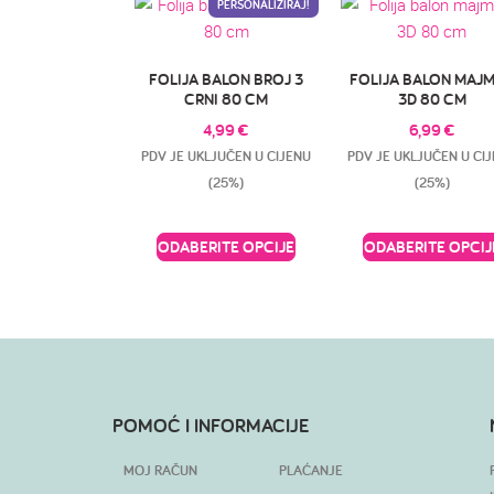
PERSONALIZIRAJ!
FOLIJA BALON BROJ 3
FOLIJA BALON MAJ
CRNI 80 CM
3D 80 CM
4,99
€
6,99
€
PDV JE UKLJUČEN U CIJENU
PDV JE UKLJUČEN U CI
(25%)
(25%)
ODABERITE OPCIJE
ODABERITE OPCIJ
POMOĆ I INFORMACIJE
MOJ RAČUN
PLAĆANJE