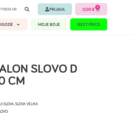
0
PRIJAVA
0,00
€
TYBOX.HR
RIGODE
MOJE BOJE
BEST PRICE
BALON SLOVO D
0 CM
JI
,
SLOVA
,
SLOVA VELIKA
LOVO