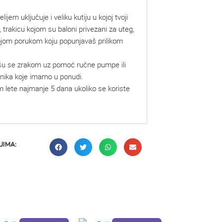
lijem uključuje i veliku kutiju u kojoj tvoji
, trakicu kojom su baloni privezani za uteg,
vojom porukom koju popunjavaš prilikom
šu se zrakom uz pomoć ručne pumpe ili
mnika koje imamo u ponudi.
m lete najmanje 5 dana ukoliko se koriste
JIMA: