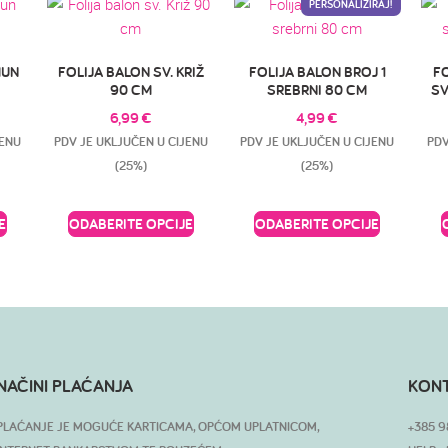
PERSONALIZIRAJ!
MUN
FOLIJA BALON SV. KRIŽ
FOLIJA BALON BROJ 1
F
90 CM
SREBRNI 80 CM
SV
6,99
€
4,99
€
JENU
PDV JE UKLJUČEN U CIJENU
PDV JE UKLJUČEN U CIJENU
PDV
(25%)
(25%)
E
ODABERITE OPCIJE
ODABERITE OPCIJE
NAČINI PLAĆANJA
KON
PLAĆANJE JE MOGUĆE KARTICAMA, OPĆOM UPLATNICOM,
+385 9