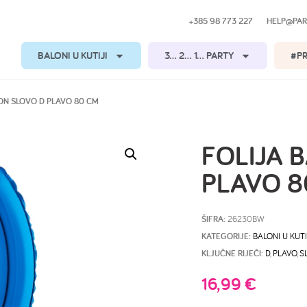
+385 98 773 227
HELP@PAR
BALONI U KUTIJI
3… 2… 1… PARTY
#P
LON SLOVO D PLAVO 80 CM
FOLIJA 
PLAVO 8
ŠIFRA:
26230BW
KATEGORIJE:
BALONI U KUTI
KLJUČNE RIJEČI:
D
,
PLAVO
,
S
16,99
€