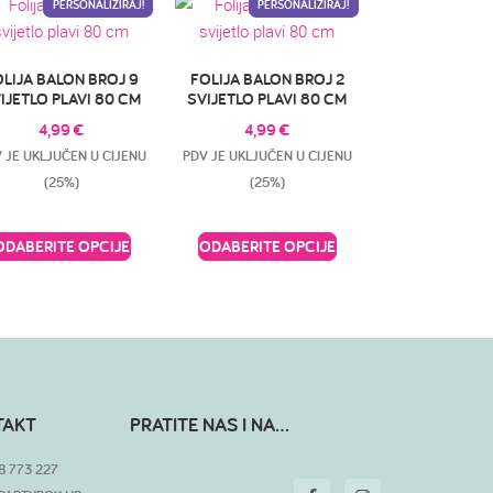
PERSONALIZIRAJ!
PERSONALIZIRAJ!
OLIJA BALON BROJ 9
FOLIJA BALON BROJ 2
IJETLO PLAVI 80 CM
SVIJETLO PLAVI 80 CM
4,99
€
4,99
€
 JE UKLJUČEN U CIJENU
PDV JE UKLJUČEN U CIJENU
(25%)
(25%)
ODABERITE OPCIJE
ODABERITE OPCIJE
TAKT
PRATITE NAS I NA...
8 773 227