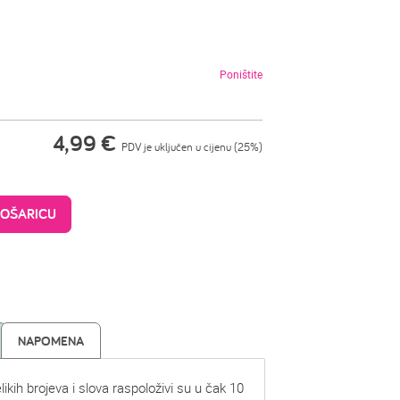
Poništite
4,99
€
PDV je uključen u cijenu (25%)
KOŠARICU
NAPOMENA
elikih brojeva i slova raspoloživi su u čak 10