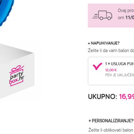
Ovaj pr
om
11/
+ NAPUHIVANJE?
Želite li da vam balon 
1 × USLUGA PU
12,00 
€
PDV JE UKLJUČEN
UKUPNO:
16,
+ PERSONALIZIRANJE?
Želite li oblikovati bal