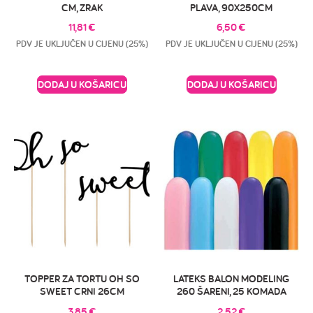
CM, ZRAK
PLAVA, 90X250CM
11,81
€
6,50
€
PDV JE UKLJUČEN U CIJENU (25%)
PDV JE UKLJUČEN U CIJENU (25%)
DODAJ U KOŠARICU
DODAJ U KOŠARICU
TOPPER ZA TORTU OH SO
LATEKS BALON MODELING
SWEET CRNI 26CM
260 ŠARENI, 25 KOMADA
3,85
€
2,52
€